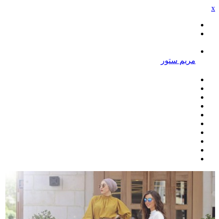
x
مريم ستور