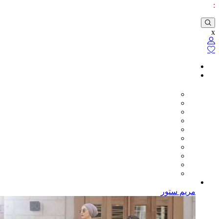
:
x
مريم ستور